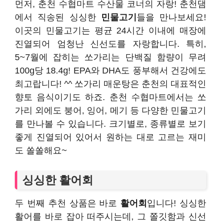
먼저, 춘천 수협마트 수산물 코너의 자랑! 춘천댐
에서 직송된 싱싱한
민물고기
들을 만나보세요!
이곳의 민물고기는 평균 24시간 이내에 매장에
진열되어 엄청난 신선도를 자랑합니다. 특히,
5~7월에 잡히는 쏘가리는 단백질 함량이 무려
100g당 18.4g! EPA와 DHA도 풍부해서 건강에도
최고랍니다! ^^ 쏘가리 매운탕은 춘천의 대표적인
향토 음식이기도 하죠. 춘천 수협마트에서는 쏘
가리 외에도 붕어, 잉어, 메기 등 다양한 민물고기
를 만나볼 수 있습니다. 크기별로, 종류별로 보기
좋게 진열되어 있어서 원하는 대로 고르는 재미
도 쏠쏠해요~
싱싱한 활어회
두 번째 추천 상품은 바로
활어회
입니다! 싱싱한
활어를 바로 잡아 떠주시는데, 그 쫄깃함과 신선