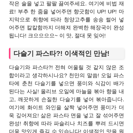
작은 술을 넣고 팔팔 끓여주세요. 여기에 비법 재
료! 부추 한 줌을 넣어주면 향긋함이 UP! UP! 마
지막으로 취향에 따라 청양고추를 송송 썰어 넣
어주면 칼칼함까지 더해져 완벽한 해장국이 완성
됩니다! 크으으으으~ 이 맛, 절대 못 잊어!
다슬기 파스타?! 이색적인 만남!
다슬기와 파스타?! 전혀 어울릴 것 같지 않은 조
합이라고 생각하시나요? 천만의 말씀! 오일 파스
타에 춘천 다슬기를 넣으면 풍미와 식감이 배가
된다는 사실! 올리브 오일에 마늘을 볶아 향을 내
고, 깨끗하게 손질한 다슬기를 넣어 볶아줍니다.
여기에 화이트 와인을 살짝 넣어주면 풍미가 더
욱 깊어져요! 삶은 파스타 면을 넣고 잘 섞어주면
완성! 취향에 따라 파슬리나 치즈를 뿌려 드시면
더욱 맛있게 즐길 수 있습니다! 이색적인 맛을 원