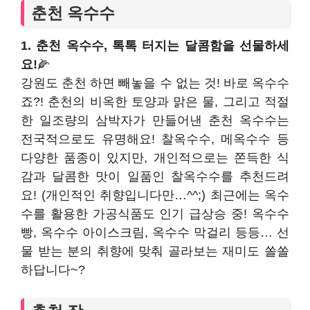
춘천 옥수수
1. 춘천 옥수수, 톡톡 터지는 달콤함을 선물하세
요!
🌽
강원도 춘천 하면 빼놓을 수 없는 것! 바로 옥수수
죠?! 춘천의 비옥한 토양과 맑은 물, 그리고 적절
한 일조량의 삼박자가 만들어낸 춘천 옥수수는
전국적으로도 유명해요! 찰옥수수, 메옥수수 등
다양한 품종이 있지만, 개인적으로는 쫀득한 식
감과 달콤한 맛이 일품인 찰옥수수를 추천드려
요! (개인적인 취향입니다만…^^;) 최근에는 옥수
수를 활용한 가공식품도 인기 급상승 중! 옥수수
빵, 옥수수 아이스크림, 옥수수 막걸리 등등… 선
물 받는 분의 취향에 맞춰 골라보는 재미도 쏠쏠
하답니다~?