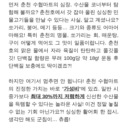
먼저 춘천 수협마트의 심장, 수산물 코너부터 탐
험해 볼까요? 춘천호에서 갓 잡아 올린 싱싱한 민
물고기들을 만날 수 있다는 사실, 알고 계셨나요?
쏘가리, 붕어, 메기 등등… 크기와 종류도 어마어
마해요! 특히 춘천의 명물, 쏘가리는 회, 매운탕,
구이 어떻게 먹어도 그 맛이 일품이랍니다. 춘천
호의 맑은 물에서 자라 육질이 탄탄하고 쫄깃쫄
깃! 단백질 함량은 무려 100g당 약 18g! 운동 후
단백질 보충에도 딱이겠죠?!
하지만 여기서 멈추면 안 됩니다! 춘천 수협마트
의 진정한 가치는 바로 “
가성비
“에 있죠. 일반 시
중가보다
최대 30%까지 저렴하게
신선한 수산물
을 득템할 수 있다는 놀라운 사실! 이건 정말 놓칠
수 없는 기회 아닌가요?! 싱싱한 활어회 한 접시,
생각만 해도 군침이… 츄릅!