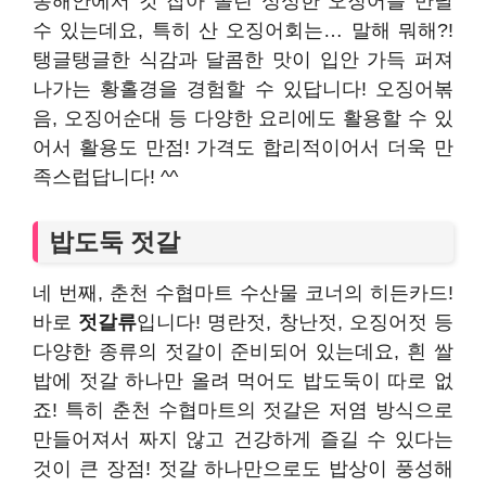
동해안에서 갓 잡아 올린 싱싱한 오징어를 만날
수 있는데요, 특히 산 오징어회는… 말해 뭐해?!
탱글탱글한 식감과 달콤한 맛이 입안 가득 퍼져
나가는 황홀경을 경험할 수 있답니다! 오징어볶
음, 오징어순대 등 다양한 요리에도 활용할 수 있
어서 활용도 만점! 가격도 합리적이어서 더욱 만
족스럽답니다! ^^
밥도둑 젓갈
네 번째, 춘천 수협마트 수산물 코너의 히든카드!
바로
젓갈류
입니다! 명란젓, 창난젓, 오징어젓 등
다양한 종류의 젓갈이 준비되어 있는데요, 흰 쌀
밥에 젓갈 하나만 올려 먹어도 밥도둑이 따로 없
죠! 특히 춘천 수협마트의 젓갈은 저염 방식으로
만들어져서 짜지 않고 건강하게 즐길 수 있다는
것이 큰 장점! 젓갈 하나만으로도 밥상이 풍성해