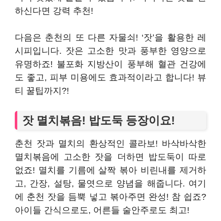
하신다면 강력 추천!
다음은 춘천의 또 다른 자물쇠! ‘잣’을 활용한 레
시피입니다. 잣은 고소한 맛과 풍부한 영양으로
유명하죠! 불포화 지방산이 풍부해 혈관 건강에
도 좋고, 피부 미용에도 효과적이라고 합니다! 뷰
티 꿀팁까지?!
잣 멸치볶음! 밥도둑 등장이요!
춘천 잣과 멸치의 환상적인 콜라보! 바삭바삭한
멸치볶음에 고소한 잣을 더하면 밥도둑이 따로
없죠! 멸치를 기름에 살짝 볶아 비린내를 제거하
고, 간장, 설탕, 물엿으로 양념을 해줍니다. 여기
에 춘천 잣을 듬뿍 넣고 볶아주면 완성! 참 쉽죠?
아이들 간식으로도, 어른들 술안주로도 최고!