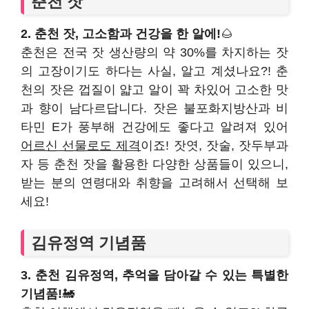
춘천 잣
2. 춘천 잣, 고소함과 건강을 한 알에!
🌰
춘천은 전국 잣 생산량의 약 30%를 차지하는 잣
의 고장이기도 하다는 사실, 알고 계셨나요?! 춘
천의 잣은 껍질이 얇고 알이 꽉 차있어 고소한 맛
과 향이 남다르답니다. 잣은 불포화지방산과 비
타민 E가 풍부해 건강에도 좋다고 알려져 있어
어르신 선물로도 제격
이죠! 잣엿, 잣술, 잣두부과
자 등 춘천 잣을 활용한 다양한 상품들이 있으니,
받는 분의 연령대와 취향을 고려해서 선택해 보
세요!
김유정역 기념품
3. 춘천 김유정역, 추억을 담아갈 수 있는 특별한
기념품!
🚂