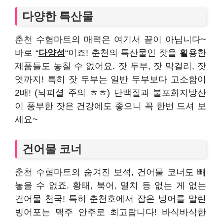
다양한 특산물
춘천 수협마트의 매력은 여기서 끝이 아닙니다~
바로 “
다양성
“이죠! 춘천의 특산물인 잣을 활용한
제품들도 놓칠 수 없어요. 잣 두부, 잣 막걸리, 잣
엿까지! 특히 잣 두부는 일반 두부보다 고소함이
2배! (뇌피셜 주의 ㅎㅎ) 단백질과 불포화지방산
이 풍부한 잣은 건강에도 좋으니 꼭 한번 드셔 보
세요~
건어물 코너
춘천 수협마트의 숨겨진 보석, 건어물 코너도 빼
놓을 수 없죠. 황태, 북어, 멸치 등 없는 게 없는
건어물 천국! 특히 춘천호에서 잡은 빙어를 말린
빙어포는 맥주 안주로 최고랍니다! 바삭바삭한